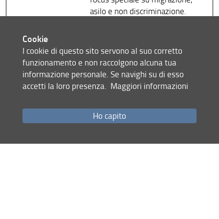
asilo e non discriminazione.
Dal 2012 è membro italiano della
Rete Europea di esperti
Cookie
indipendenti nel campo della non
I cookie di questo sito servono al suo corretto
discriminazione.
funzionamento e non raccolgono alcuna tua
informazione personale. Se navighi su di esso
accetti la loro presenza.
Maggiori informazioni
Pubblicazioni selezionate
L’Unione che protegge e l’Unione
che respinge. Progressi,
Ho capito
contraddizioni e paradossi del
sistema europeo di asilo
, in
Questione giustizia
, 2018.
La politica dell'Unione in materia
d'immigrazione e asilo. Carenze
strutturali e antagonismo tra gli
Stati membri
, in
Quaderni
costituzionali
, 2018.