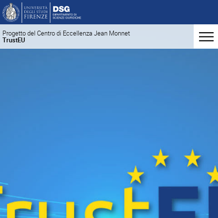
Progetto del Centro di Eccellenza Jean Monnet
TrustEU