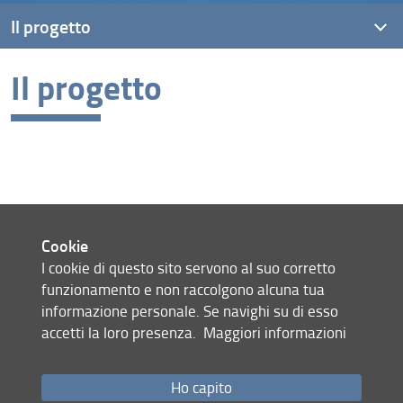
Il progetto
Il progetto
Obiettivi
Background
Destinatari
Cookie
I cookie di questo sito servono al suo corretto
Mappa del sito
funzionamento e non raccolgono alcuna tua
RSS feed
informazione personale. Se navighi su di esso
accetti la loro presenza.
Maggiori informazioni
Privacy
Note Legali
Accessibilità e usabilità
Ho capito
Monitoraggio